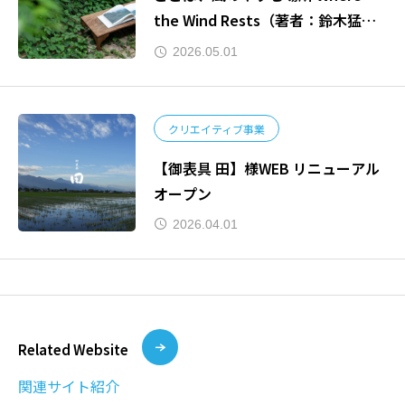
the Wind Rests（著者：鈴木猛利 /
出版：東依書房）
2026.05.01
クリエイティブ事業
【御表具 田】様WEB リニューアル
オープン
2026.04.01
Related Website
関連サイト紹介