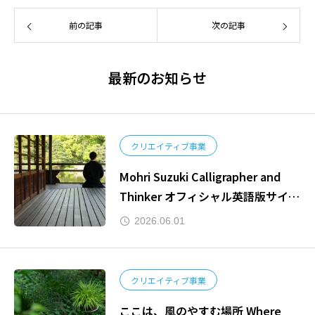
前の記事
次の記事
最新のお知らせ
クリエイティブ事業
Mohri Suzuki Calligrapher and
Thinker オフィシャル英語版サイト
公開しました。
2026.06.01
クリエイティブ事業
ここは、風のやすむ場所 Where